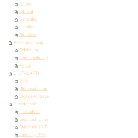
Ostsee
Ultental
Schärding
Lissabon
Aktuelles
Akt + Zeichnung
Zeichnung
Federzeichnung
Porträt
DIGITAL ARTs
VIPs
Blütenschäume
Digitale Aufträge
Drucktechnik
Linolschnitt
Siebdruck Dürer
Siebdruck 2015
Fasching 1966