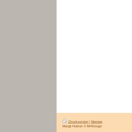
Druckversion
|
Sitemap
Margit Hüttner © MHDesign